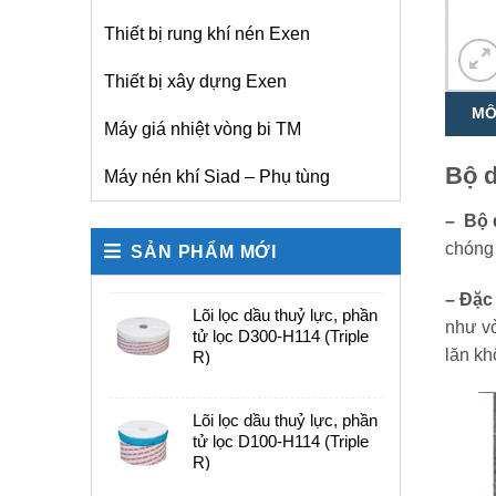
Thiết bị rung khí nén Exen
Thiết bị xây dựng Exen
MÔ
Máy giá nhiệt vòng bi TM
Bộ d
Máy nén khí Siad – Phụ tùng
–
Bộ 
chóng 
SẢN PHẨM MỚI
– Đặc 
Lõi lọc dầu thuỷ lực, phần
như vò
tử lọc D300-H114 (Triple
lăn kh
R)
Lõi lọc dầu thuỷ lực, phần
tử lọc D100-H114 (Triple
R)