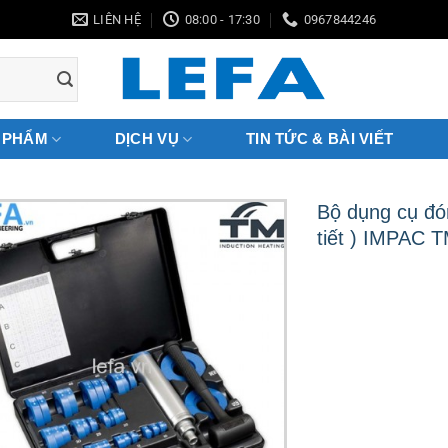
LIÊN HỆ
08:00 - 17:30
0967844246
 PHẨM
DỊCH VỤ
TIN TỨC & BÀI VIẾT
Bộ dụng cụ đón
tiết ) IMPAC 