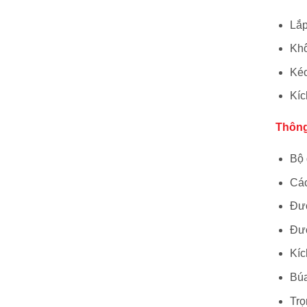
Lắp
Khô
Kéo
Kíc
Thông
Bộ 
Các
Đườ
Đườ
Kíc
Búa
Trọ