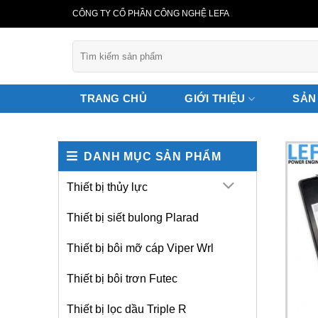
Bỏ
CÔNG TY CỔ PHẦN CÔNG NGHỆ LEFA
qua
nội
Tìm
kiếm:
dung
TRANG CHỦ
GIỚI THIỆU
SẢN
DANH MỤC SẢN PHẨM
Thiết bị thủy lực
Thiết bị siết bulong Plarad
Thiết bị bôi mỡ cáp Viper Wrl
Thiết bị bôi trơn Futec
Thiết bị lọc dầu Triple R