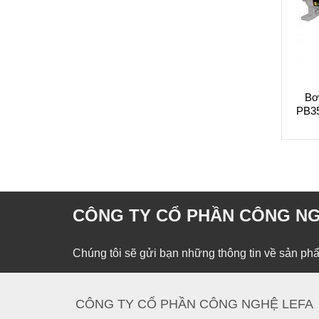
KÍCH NÂNG THỦY LỰC
BƠM THỦY LỰC
u tách mặt bích thủy lực
Bơm thủy lực dẫn động
Bơ
OWERRAM TL07 15 tấn
bằng khí POWERRAM
PB350
AP1600 và AP3000
CÔNG TY CỔ PHẦN CÔNG NG
Chúng tôi sẽ gửi bạn những thông tin về sản phâ
CÔNG TY CỔ PHẦN CÔNG NGHỆ LEFA