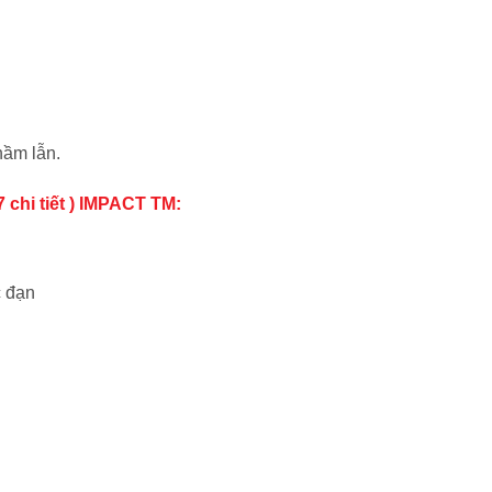
hầm lẫn.
 chi tiết ) IMPACT TM:
c đạn