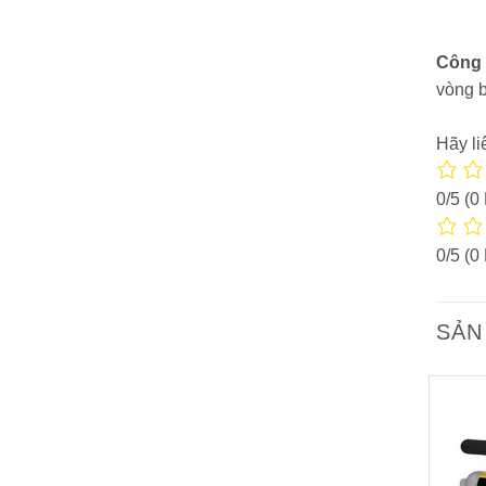
Công 
vòng b
Hãy li
0/5
(0
0/5
(0
SẢN