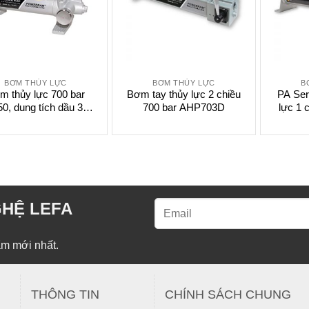
BƠM THỦY LỰC
BƠM THỦY LỰC
B
m thủy lực 700 bar
Bơm tay thủy lực 2 chiều
PA Ser
, dung tích dầu 350
700 bar AHP703D
lực 1
ml
HỆ LEFA
̉m mới nhất.
Alternative:
THÔNG TIN
CHÍNH SÁCH CHUNG