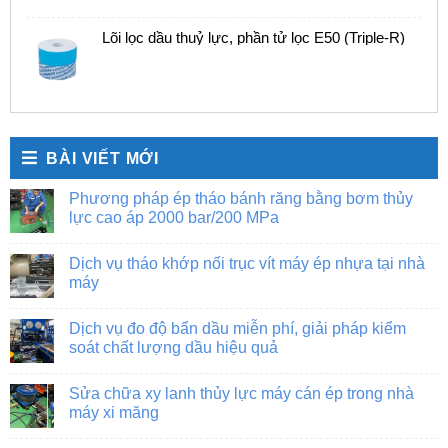
Lõi lọc dầu thuỷ lực, phần tử lọc E50 (Triple-R)
BÀI VIẾT MỚI
Phương pháp ép tháo bánh răng bằng bơm thủy
lực cao áp 2000 bar/200 MPa
Không
có
Dịch vụ tháo khớp nối trục vít máy ép nhựa tại nhà
bình
luận
máy
ở
Phương
Không
pháp
có
Dịch vụ đo độ bẩn dầu miễn phí, giải pháp kiểm
ép
bình
tháo
luận
soát chất lượng dầu hiệu quả
bánh
ở
răng
Dịch
Không
bằng
vụ
có
Sửa chữa xy lanh thủy lực máy cán ép trong nhà
bơm
tháo
bình
thủy
khớp
luận
máy xi măng
lực
nối
ở
cao
trục
Dịch
Không
áp
vít
vụ
có