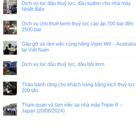
Dịch vụ lọc dầu thuỷ lực, dầu tuabin cho nhà máy
2000
máy
đo
bình
bar/200
ép
độ
luận
Nhiệt điện
MPa
nhựa
bẩn
ở
tại
dầu
Sửa
Không
nhà
miễn
chữa
có
Dịch vụ cho thuê bơm thuỷ lực cao áp 700 bar đến
máy
phí,
xy
bình
giải
lanh
luận
2500 bar
pháp
thủy
ở
kiểm
lực
Dịch
Không
soát
máy
vụ
có
Gặp gỡ và làm việc cùng hãng Viper Wrl – Australia
chất
cán
lọc
bình
lượng
ép
dầu
luận
tại Việt Nam
dầu
trong
thuỷ
ở
hiệu
nhà
lực,
Dịch
Không
quả
máy
dầu
vụ
có
Dịch vụ lọc dầu thuỷ lực, dầu bôi trơn
xi
tuabin
cho
bình
măng
cho
thuê
luận
Không
nhà
bơm
ở
có
máy
thuỷ
Gặp
bình
Nhiệt
lực
gỡ
luận
Tháo bánh răng cho khách hàng bằng kích thuỷ lực
điện
cao
và
ở
áp
làm
200 tấn
Dịch
700
việc
vụ
bar
cùng
Không
lọc
đến
hãng
có
dầu
Tham quan và làm việc tại nhà máy Triple R –
2500
Viper
bình
thuỷ
bar
Wrl
luận
Japan (20/08/2024)
lực,
–
ở
dầu
Australia
Tháo
Không
bôi
tại
bánh
có
trơn
Việt
răng
bình
Nam
cho
luận
khách
ở
hàng
Tham