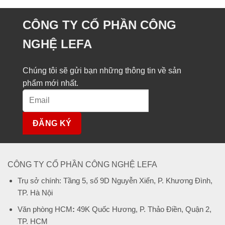
bằng
quan
kích
và
thuỷ
làm
CÔNG TY CỔ PHẦN CÔNG
lực
việc
200
tại
tấn
nhà
NGHỆ LEFA
máy
Triple
R
–
Japan
Chúng tôi sẽ gửi bạn những thông tin về sản
(20/08/2024)
phẩm mới nhất.
Alternative:
CÔNG TY CỔ PHẦN CÔNG NGHỆ LEFA
Trụ sở chính: Tầng 5, số 9D Nguyễn Xiển, P. Khương Đình,
TP. Hà Nội
Văn phòng HCM
:
49K Quốc Hương, P. Thảo Điền, Quận 2,
TP. HCM