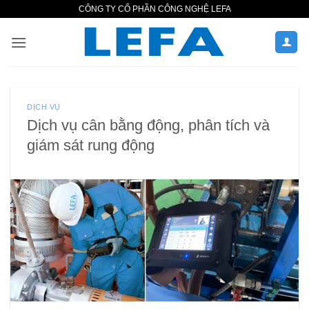
Bỏ
CÔNG TY CỔ PHẦN CÔNG NGHỆ LEFA
qua
nội
dung
DỊCH VỤ
Dịch vụ cân bằng động, phân tích và
giám sát rung động