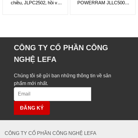
chiều, JLPC2502, hồi về
POWERRAM JLLC5006,
bằng tải, khoá hành trình
hồi về bằng tải, khoá hành
trình
CÔNG TY CỔ PHẦN CÔNG
NGHỆ LEFA
Chúng tôi sẽ gửi bạn những thông tin về sản
phẩm mới nhất.
Alternative:
CÔNG TY CỔ PHẦN CÔNG NGHỆ LEFA